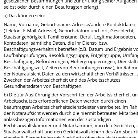
gesetzlichen Bestimmungen und zur Erfüllung seiner Aufgaben
selbst oder durch einen Beauftragten erlangt.
a) Das können sein:
Name, Vorname, Geburtsname, Adresse/andere Kontaktdaten
(Telefon, E-Mail-Adresse), Geburtsdatum und -ort‚ Geschlecht,
Staatsangehörigkeit, Familienstand, Beruf, Legitimationsdaten,
Kontodaten, sämtliche Daten, die Ihr Dienst- bzw.
Beschäftigungsverhältnis betreffen (z.B. Datum und Ergebnis v
Laufbahnprüfungen, Besoldungsgruppe, Entgeltgruppe, Umfan
Beschäftigung, Beförderungen, Höhergruppierungen, Dienstalte
Beschäftigungszeit, Zeiten von Beurlaubungen usw.), im Rahm
der Notaraufsicht Daten zu den wirtschaftlichen Verhältnissen, 
Zwecken der Arbeitssicherheit und des Arbeitsschutzes
Gesundheitsdaten von Beschäftigten.
b) Die zur Ausführung der Vorschriften der Arbeitssicherheit u
Arbeitsschutzes erforderlichen Daten werden durch einen
beauftragten Arbeitssicherheitsdienstleister verarbeitet. Im R
der Notaraufsicht werden durch die hiermit betrauten Mitarbei
anlassbezogen Informationen von der zuständigen
Rechtsanwaltskammer und Notarkammer, von den Gerichten, 
Staatsanwaltschaft und den Gerichtsvollziehern des Amtsbezir
eingeholt. Ferner holen wir Auskünfte über den elektronischen